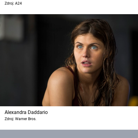
Zdroj: A24
Cool Esport
Pořady
TV Program
Sledujte prima+
Přihlášení
Sledujte nás
Alexandra Daddario
Zdroj: Warner Bros.