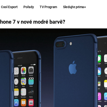
Cool Esport
Pořady
TV Program
Sledujte prima+
RÉ BARVĚ?
Phone 7 v nové modré barvě?
Hry
Zábava
MAFIA
ZÁBAVN
GALERI
GTA 6
NEJLEP
KINGDOM
KOMEDI
COME:
DELIVERANCE
CHUCK
NORRIS
ESPORT
DEADP