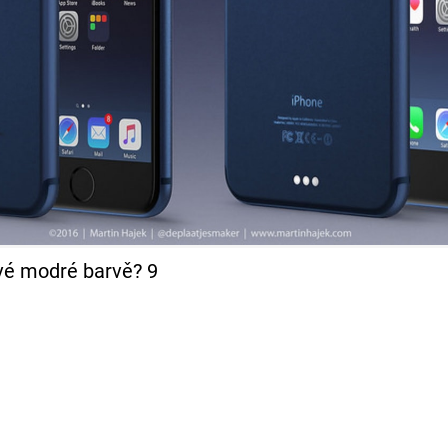
vé modré barvě? 9