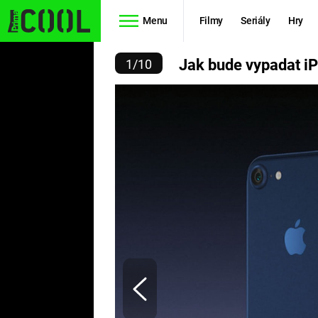
Menu
Filmy
Seriály
Hry
 IPHONE 7 V NOVÉ MOD
Jak bude vypadat i
1
/
10
Seriály
Filmy
SIMPSONOVI
STAR WARS
HVĚZDNÁ
AVENGERS
BRÁNA
RYCHLE A
TEORIE
ZBĚSILE 10
VELKÉHO
PREDÁTOR
TŘESKU
FUTURAMA