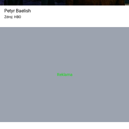
Petyr Baelish
Zdroj: HBO