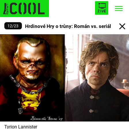
ŽIVĚ
Hrdinové Hry o trůny: Román vs. seriál
12
/
23
STARHOUSE
BUFFY, PŘEMOŽITELKA UPÍRŮ
Trendy:
ESCAPE
PLNEJ KOTEL
AVENGERS 5
Témata
Filmy
Seriály
Hry
Tyrion Lannister