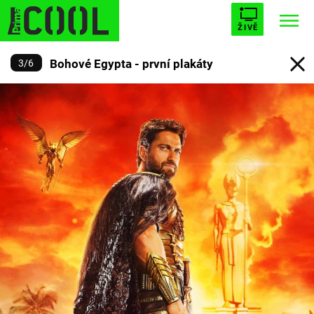
ŽIVĚ
Bohové Egypta - první plakáty
3
/
6
STARHOUSE
BUFFY, PŘEMOŽITELKA UPÍRŮ
Trendy:
ESCAPE
PLNEJ KOTEL
AVENGERS 5
Témata
Filmy
Seriály
Hry