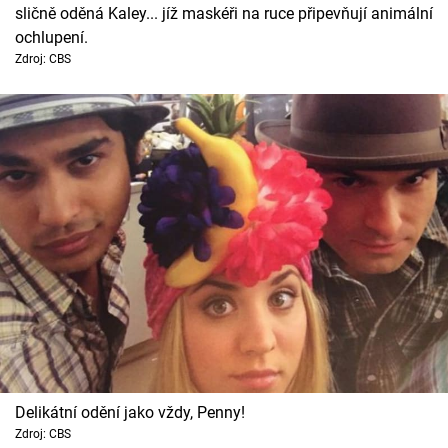
sličně oděná Kaley... jíž maskéři na ruce připevňují animální
Cool Esport
ochlupení.
Zdroj: CBS
Pořady
TV Program
Sledujte prima+
Přihlášení
Sledujte nás
Delikátní odění jako vždy, Penny!
Zdroj: CBS