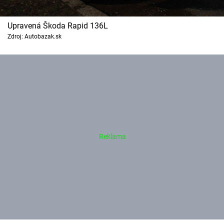
Upravená Škoda Rapid 136L
Zdroj: Autobazak.sk