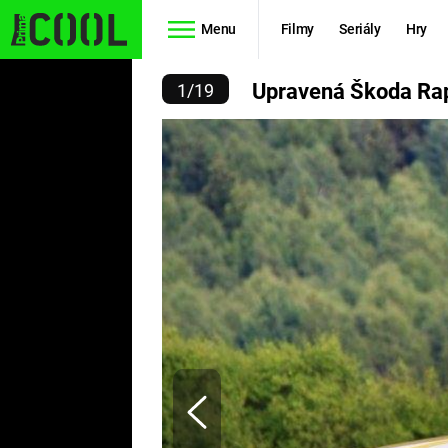
Menu
Filmy
Seriály
Hry
VENÁ ŠKODA RAPID
Upravená Škoda Ra
1
/
19
Seriály
Filmy
SIMPSONOVI
STAR WARS
HVĚZDNÁ
AVENGERS
BRÁNA
RYCHLE A
TEORIE
ZBĚSILE 10
VELKÉHO
PREDÁTOR
TŘESKU
FUTURAMA