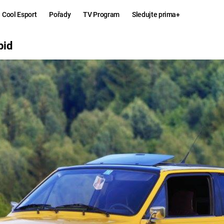
Cool Esport
Pořady
TV Program
Sledujte prima+
pid
Hry
Zábava
MAFIA
ZÁBAVN
GALERI
GTA 6
NEJLEP
KINGDOM
KOMEDI
COME:
DELIVERANCE
CHUCK
NORRIS
ESPORT
DEADP