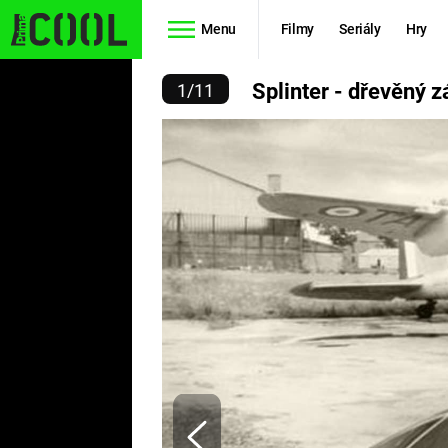
Menu
Filmy
Seriály
Hry
ER - DŘEVĚNÝ ZÁZRAK
Splinter - dřevěný z
1
/
11
Seriály
Filmy
SIMPSONOVI
STAR WARS
HVĚZDNÁ
AVENGERS
BRÁNA
RYCHLE A
TEORIE
ZBĚSILE 10
VELKÉHO
PREDÁTOR
TŘESKU
FUTURAMA