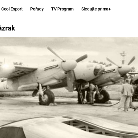
Cool Esport
Pořady
TV Program
Sledujte prima+
ázrak
Hry
Zábava
MAFIA
ZÁBAVN
GALERI
GTA 6
NEJLEP
KINGDOM
KOMEDI
COME:
DELIVERANCE
CHUCK
NORRIS
ESPORT
DEADP