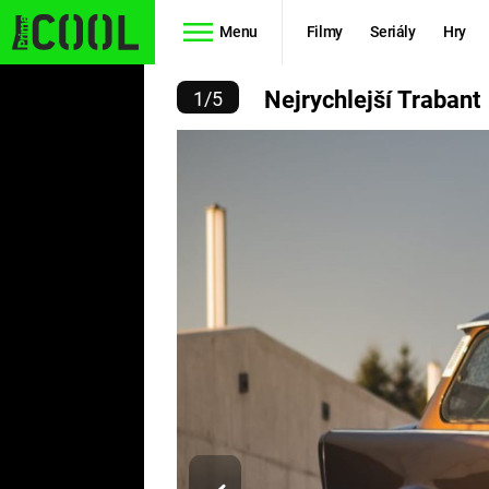
Menu
Filmy
Seriály
Hry
YCHLEJŠÍ TRABANT
Nejrychlejší Trabant
1
/
5
Seriály
Filmy
SIMPSONOVI
STAR WARS
HVĚZDNÁ
AVENGERS
BRÁNA
RYCHLE A
TEORIE
ZBĚSILE 10
VELKÉHO
PREDÁTOR
TŘESKU
FUTURAMA