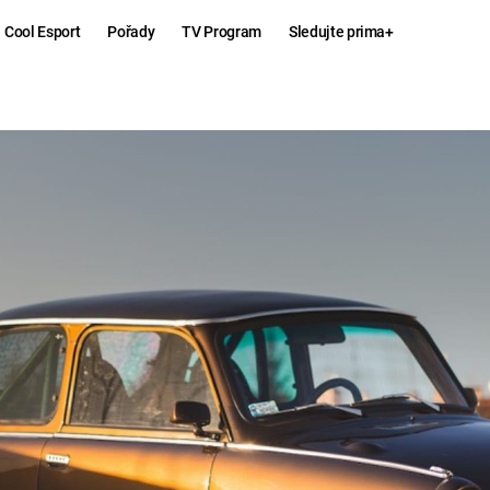
Cool Esport
Pořady
TV Program
Sledujte prima+
Hry
Zábava
MAFIA
ZÁBAVN
GALERI
GTA 6
NEJLEP
KINGDOM
KOMEDI
COME:
DELIVERANCE
CHUCK
NORRIS
ESPORT
DEADP