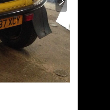
Mini Offroad V
Zdroj: All