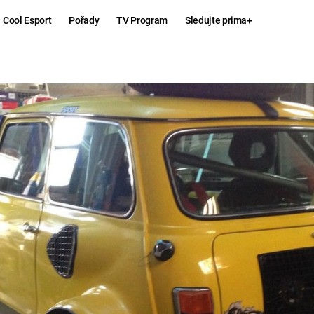
Cool Esport
Pořady
TV Program
Sledujte prima+
Hry
Zábava
MAFIA
ZÁBAVN
GALERI
GTA 6
NEJLEP
KINGDOM
KOMEDI
COME:
DELIVERANCE
CHUCK
NORRIS
ESPORT
DEADP