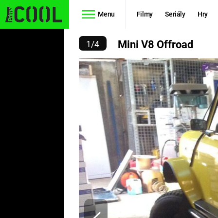
Menu
Filmy
Seriály
Hry
INI V8 OFFROAD
Mini V8 Offroad
1
/
4
Seriály
Filmy
SIMPSONOVI
STAR WARS
HVĚZDNÁ
AVENGERS
BRÁNA
RYCHLE A
TEORIE
ZBĚSILE 10
VELKÉHO
PREDÁTOR
TŘESKU
FUTURAMA