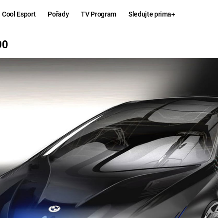
Cool Esport
Pořady
TV Program
Sledujte prima+
00
Hry
Zábava
MAFIA
ZÁBAVN
GALERI
GTA 6
NEJLEP
KINGDOM
KOMEDI
COME:
DELIVERANCE
CHUCK
NORRIS
ESPORT
DEADP