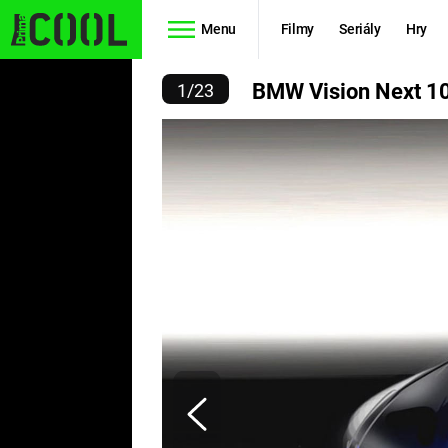
Menu
Filmy
Seriály
Hry
 VISION NEXT 100
BMW Vision Next 1
1
/
23
Seriály
Filmy
SIMPSONOVI
STAR WARS
HVĚZDNÁ
AVENGERS
BRÁNA
RYCHLE A
TEORIE
ZBĚSILE 10
VELKÉHO
PREDÁTOR
TŘESKU
FUTURAMA