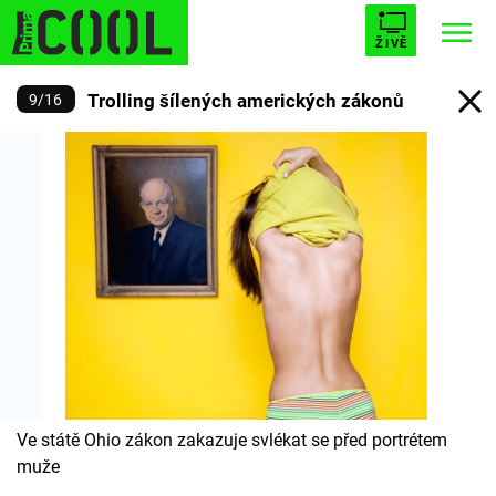
ŽIVĚ
Trolling šílených amerických zákonů
9
/
16
STARHOUSE
BUFFY, PŘEMOŽITELKA UPÍRŮ
Trendy:
ESCAPE
PLNEJ KOTEL
AVENGERS 5
Témata
Filmy
Seriály
Ve státě Ohio zákon zakazuje svlékat se před portrétem
Hry
muže