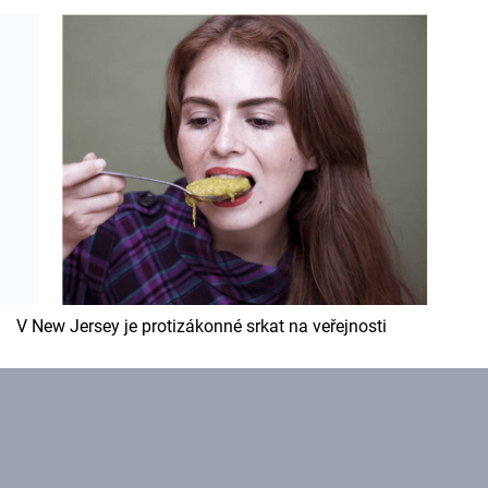
Cool Esport
Pořady
TV Program
Sledujte prima+
Přihlášení
V New Jersey je protizákonné srkat na veřejnosti
Sledujte nás