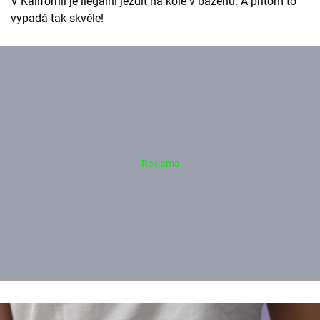
V Kalifornii je ilegální jezdit na kole v bazénu. A přitom to
vypadá tak skvěle!