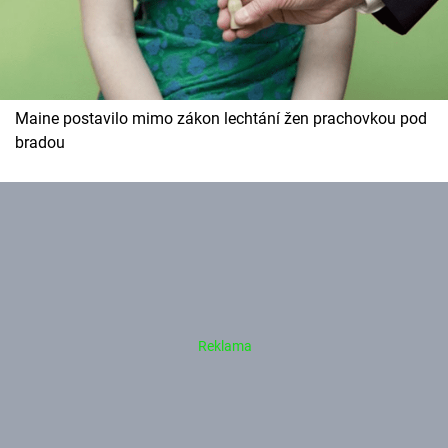
Maine postavilo mimo zákon lechtání žen prachovkou pod
bradou