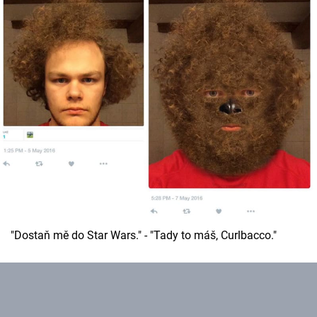
"Dostaň mě do Star Wars." - "Tady to máš, Curlbacco."