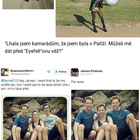
Cool Esport
Pořady
TV Program
"Lhala jsem kamarádům, že jsem byla v Paříži. Můžeš mě
dát před "Eyefell"ovu věž?"
Sledujte prima+
Přihlášení
Sledujte nás