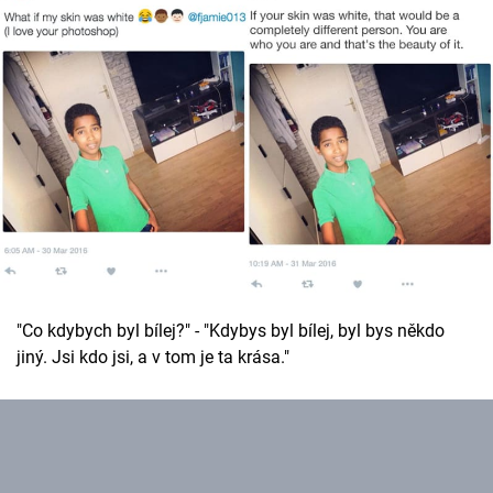
"Co kdybych byl bílej?" - "Kdybys byl bílej, byl bys někdo
jiný. Jsi kdo jsi, a v tom je ta krása."