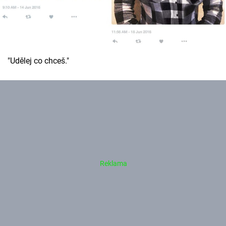
"Udělej co chceš."