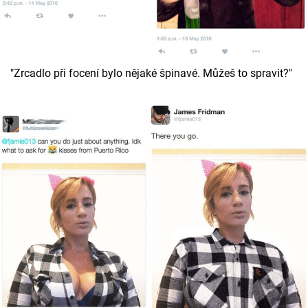
"Zrcadlo při focení bylo nějaké špinavé. Můžeš to spravit?"