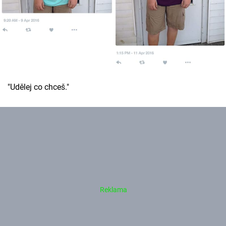
"Udělej co chceš."