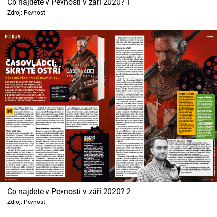
Co najdete v Pevnosti v září 2020? 1
Cool Esport
Zdroj: Pevnost
Pořady
TV Program
Sledujte prima+
Přihlášení
Sledujte nás
Co najdete v Pevnosti v září 2020? 2
Zdroj: Pevnost