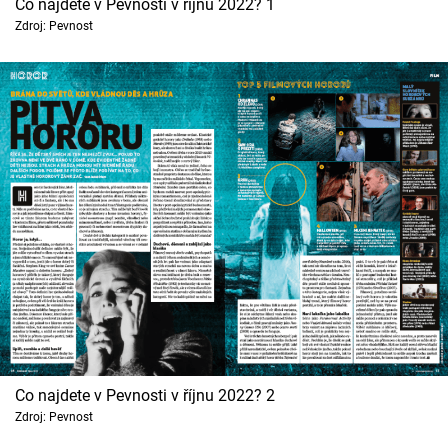
Co najdete v Pevnosti v říjnu 2022? 1
Cool Esport
Zdroj: Pevnost
Pořady
TV Program
Sledujte prima+
Přihlášení
Sledujte nás
Co najdete v Pevnosti v říjnu 2022? 2
Zdroj: Pevnost