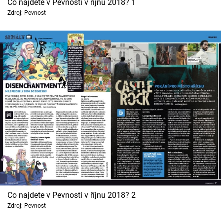
Co najdete v Pevnosti v říjnu 2018? 1
Cool Esport
Zdroj: Pevnost
Pořady
TV Program
Sledujte prima+
Přihlášení
Sledujte nás
Co najdete v Pevnosti v říjnu 2018? 2
Zdroj: Pevnost