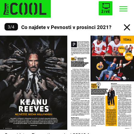
ŽIVĚ
Co najdete v Pevnosti v prosinci 2021?
3
/
4
STARHOUSE
BUFFY, PŘEMOŽITELKA UPÍRŮ
Trendy:
ESCAPE
PLNEJ KOTEL
AVENGERS 5
Témata
Filmy
Seriály
Hry