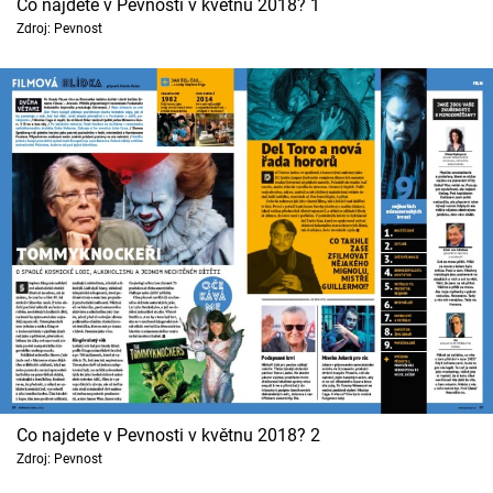
Co najdete v Pevnosti v květnu 2018? 1
Cool Esport
Zdroj: Pevnost
Pořady
TV Program
Sledujte prima+
Přihlášení
Sledujte nás
Co najdete v Pevnosti v květnu 2018? 2
Zdroj: Pevnost