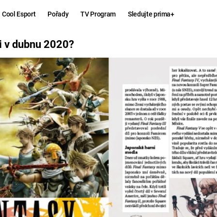
Cool Esport
Pořady
TV Program
Sledujte prima+
20?
i v dubnu 2020?
Hry
Zábava
MAFIA
ZÁBAVN
GALERI
GTA 6
NEJLEP
KINGDOM
KOMEDI
COME:
DELIVERANCE
CHUCK
NORRIS
ESPORT
DEADP