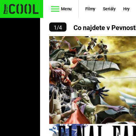
Menu
Filmy
Seriály
Hry
V PEVNOSTI V DUBNU 20
Co najdete v Pevnost
1
/
4
Seriály
Filmy
SIMPSONOVI
STAR WARS
HVĚZDNÁ
AVENGERS
BRÁNA
RYCHLE A
TEORIE
ZBĚSILE 10
VELKÉHO
PREDÁTOR
TŘESKU
FUTURAMA