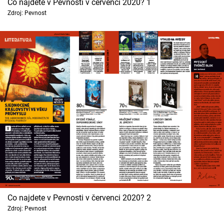
Co najdete v Pevnosti v červenci 2020? 1
Cool Esport
Zdroj: Pevnost
Pořady
TV Program
Sledujte prima+
Přihlášení
Sledujte nás
Co najdete v Pevnosti v červenci 2020? 2
Zdroj: Pevnost