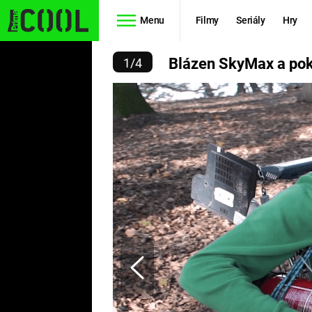
Menu
Filmy
Seriály
Hry
KYMAX A POKUS O VZLE
Blázen SkyMax a pok
1
/
4
Seriály
Filmy
SIMPSONOVI
STAR WARS
HVĚZDNÁ
AVENGERS
BRÁNA
RYCHLE A
TEORIE
ZBĚSILE 10
VELKÉHO
PREDÁTOR
TŘESKU
FUTURAMA