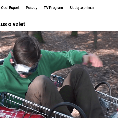
Cool Esport
Pořady
TV Program
Sledujte prima+
T
us o vzlet
Hry
Zábava
MAFIA
ZÁBAVN
GALERI
GTA 6
NEJLEP
KINGDOM
KOMEDI
COME:
DELIVERANCE
CHUCK
NORRIS
ESPORT
DEADP