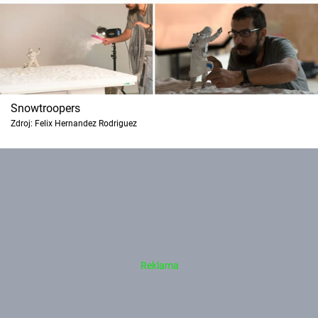
Snowtroopers
Zdroj: Felix Hernandez Rodriguez