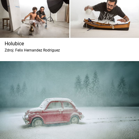
Cool Esport
Pořady
TV Program
Holubice
Zdroj: Felix Hernandez Rodriguez
Sledujte prima+
Přihlášení
Sledujte nás