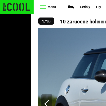
Menu
Filmy
Seriály
Hry
 VE KTERÝCH SE MUŽI N
10 zaručeně holčičí
1
/
10
Seriály
Filmy
SIMPSONOVI
STAR WARS
HVĚZDNÁ
AVENGERS
BRÁNA
RYCHLE A
TEORIE
ZBĚSILE 10
VELKÉHO
PREDÁTOR
TŘESKU
FUTURAMA