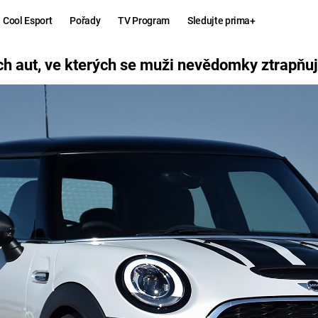
Cool Esport
Pořady
TV Program
Sledujte prima+
EVĚDOMKY ZTRAPŇUJÍ
ch aut, ve kterých se muži nevědomky ztrapňuj
Hry
Zábava
MAFIA
ZÁBAVN
GALERI
GTA 6
NEJLEP
KINGDOM
KOMEDI
COME:
DELIVERANCE
CHUCK
NORRIS
ESPORT
DEADP