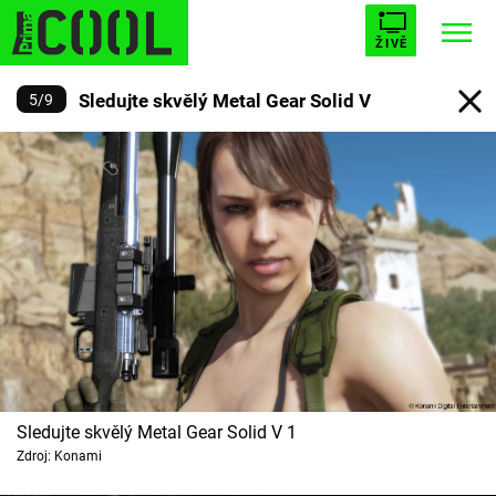
ŽIVĚ
Sledujte skvělý Metal Gear Solid V
5
/
9
STARHOUSE
BUFFY, PŘEMOŽITELKA UPÍRŮ
Trendy:
ESCAPE
PLNEJ KOTEL
AVENGERS 5
Témata
Filmy
Seriály
Sledujte skvělý Metal Gear Solid V 1
Zdroj: Konami
Hry