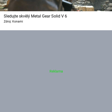
Sledujte skvělý Metal Gear Solid V 6
Zdroj: Konami