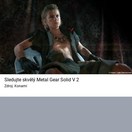
Cool Esport
Pořady
TV Program
Sledujte prima+
Přihlášení
Sledujte skvělý Metal Gear Solid V 2
Zdroj: Konami
Sledujte nás