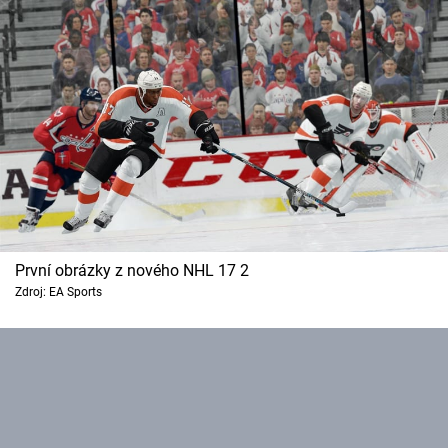
Cool Esport
Pořady
TV Program
Sledujte prima+
Přihlášení
První obrázky z nového NHL 17 2
Zdroj: EA Sports
Sledujte nás