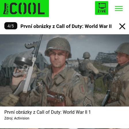
ŽIVĚ
První obrázky z Call of Duty: World War II
4
/
5
STARHOUSE
BUFFY, PŘEMOŽITELKA UPÍRŮ
Trendy:
ESCAPE
PLNEJ KOTEL
AVENGERS 5
Témata
Filmy
Seriály
První obrázky z Call of Duty: World War II 1
Zdroj: Activision
Hry