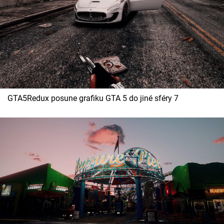
GTA5Redux posune grafiku GTA 5 do jiné sféry 7