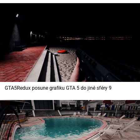
GTA5Redux posune grafiku GTA 5 do jiné sféry 9