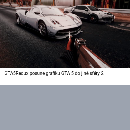
Cool Esport
Pořady
TV Program
Sledujte prima+
Přihlášení
GTA5Redux posune grafiku GTA 5 do jiné sféry 2
Sledujte nás