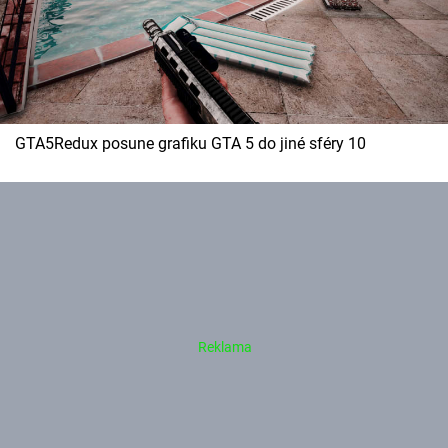
GTA5Redux posune grafiku GTA 5 do jiné sféry 10