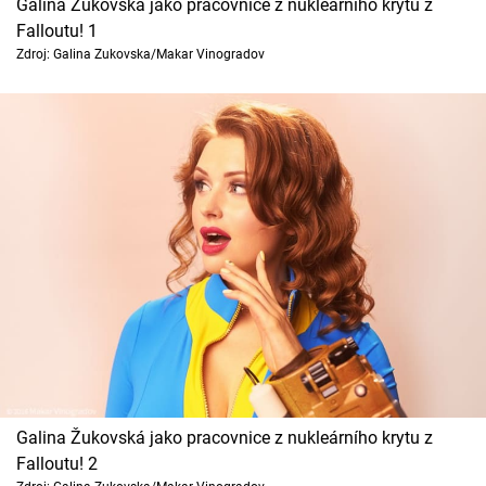
Galina Žukovská jako pracovnice z nukleárního krytu z
Cool Esport
Falloutu! 1
Zdroj: Galina Zukovska/Makar Vinogradov
Pořady
TV Program
Sledujte prima+
Přihlášení
Sledujte nás
Galina Žukovská jako pracovnice z nukleárního krytu z
Falloutu! 2