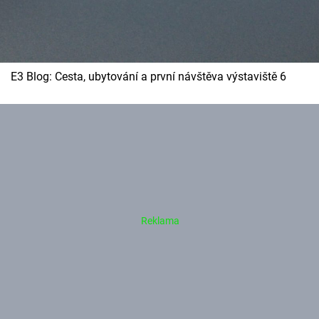
E3 Blog: Cesta, ubytování a první návštěva výstaviště 6