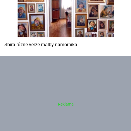
Sbírá různé verze malby námořníka