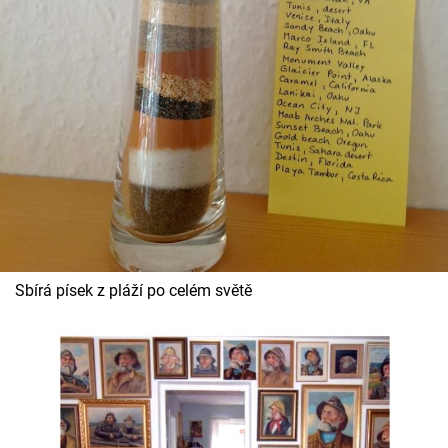
Cool Esport
Pořady
TV Program
Sledujte prima+
Přihlášení
Sbírá písek z pláží po celém světě
Sledujte nás