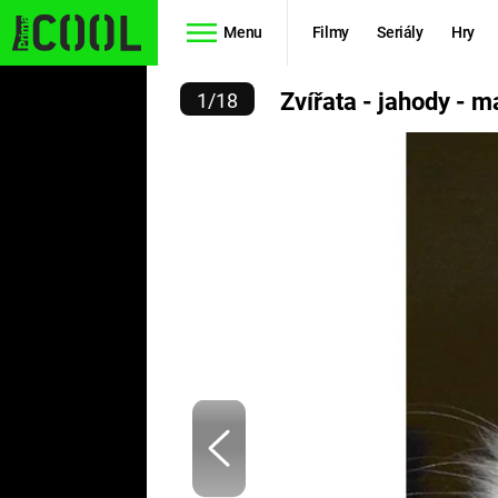
Menu
Filmy
Seriály
Hry
A - JAHODY - MASAKR!
Zvířata - jahody - m
1
/
18
Seriály
Filmy
SIMPSONOVI
STAR WARS
HVĚZDNÁ
AVENGERS
BRÁNA
RYCHLE A
TEORIE
ZBĚSILE 10
VELKÉHO
PREDÁTOR
TŘESKU
FUTURAMA