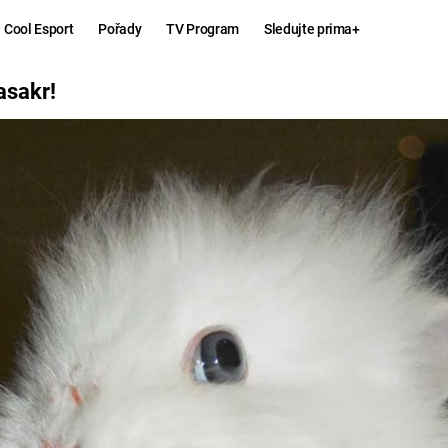
Cool Esport
Pořady
TV Program
Sledujte prima+
asakr!
Hry
Zábava
MAFIA
ZÁBAVN
GALERI
GTA 6
NEJLEP
KINGDOM
KOMEDI
COME:
DELIVERANCE
CHUCK
NORRIS
ESPORT
DEADP