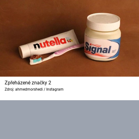
Cool Esport
Pořady
TV Program
Sledujte prima+
Přihlášení
Zpřeházené značky 2
Zdroj: ahmedmorshedi / Instagram
Sledujte nás