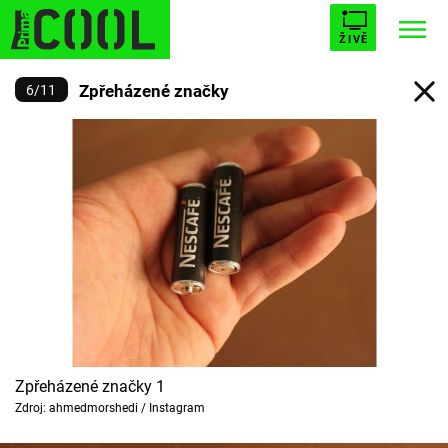
ŽIVĚ
Zpřeházené značky
6
/
11
STARHOUSE
BUFFY, PŘEMOŽITELKA UPÍRŮ
Trendy:
ESCAPE
PLNEJ KOTEL
AVENGERS 5
Témata
Filmy
Seriály
Zpřeházené značky 1
Zdroj: ahmedmorshedi / Instagram
Hry