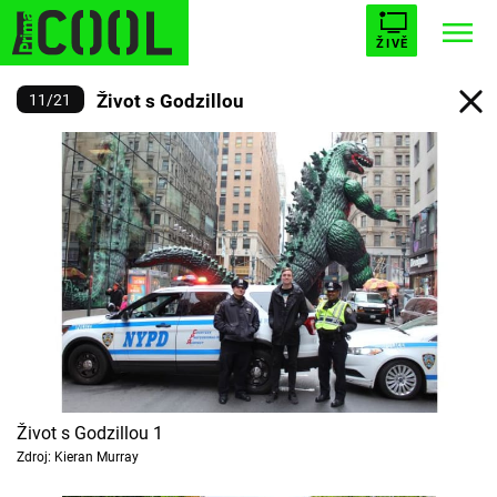
ŽIVĚ
Život s Godzillou
11
/
21
STARHOUSE
BUFFY, PŘEMOŽITELKA UPÍRŮ
Trendy:
ESCAPE
PLNEJ KOTEL
AVENGERS 5
Témata
Filmy
Seriály
Život s Godzillou 1
Zdroj: Kieran Murray
Hry