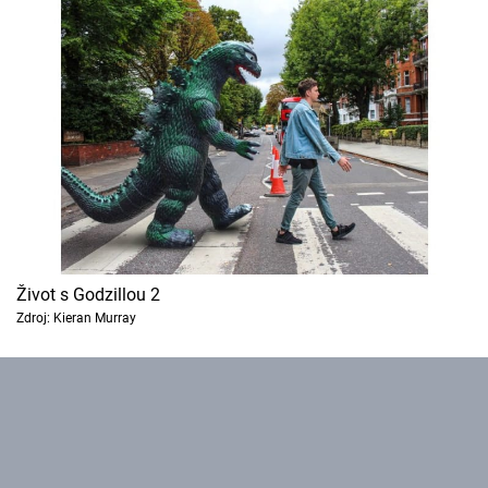
Cool Esport
Pořady
TV Program
Sledujte prima+
Přihlášení
Život s Godzillou 2
Zdroj: Kieran Murray
Sledujte nás