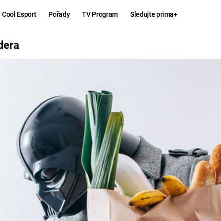
Cool Esport
Pořady
TV Program
Sledujte prima+
dera
Hry
Zábava
MAFIA
ZÁBAVN
GALERI
GTA 6
NEJLEP
KINGDOM
KOMEDI
COME:
DELIVERANCE
CHUCK
NORRIS
ESPORT
DEADP