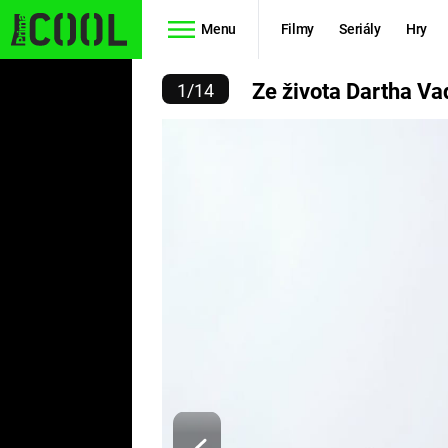
Menu
Filmy
Seriály
Hry
VOTA DARTHA VADERA
Ze života Dartha Va
1
/
14
Seriály
Filmy
SIMPSONOVI
STAR WARS
HVĚZDNÁ
AVENGERS
BRÁNA
RYCHLE A
TEORIE
ZBĚSILE 10
VELKÉHO
PREDÁTOR
TŘESKU
FUTURAMA