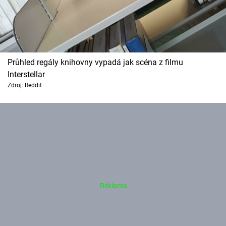
Průhled regály knihovny vypadá jak scéna z filmu
Interstellar
Zdroj: Reddit