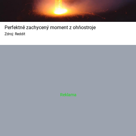
Perfektně zachycený moment z ohňostroje
Zdroj: Reddit