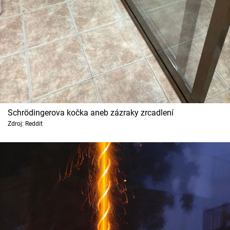
Cool Esport
Pořady
TV Program
Sledujte prima+
Schrödingerova kočka aneb zázraky zrcadlení
Přihlášení
Zdroj: Reddit
Sledujte nás