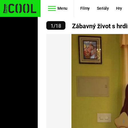
Menu
Filmy
Seriály
Hry
VOT S HRDINY OD DISNE
Zábavný život s hrd
1
/
18
Seriály
Filmy
SIMPSONOVI
STAR WARS
HVĚZDNÁ
AVENGERS
BRÁNA
RYCHLE A
TEORIE
ZBĚSILE 10
VELKÉHO
PREDÁTOR
TŘESKU
FUTURAMA