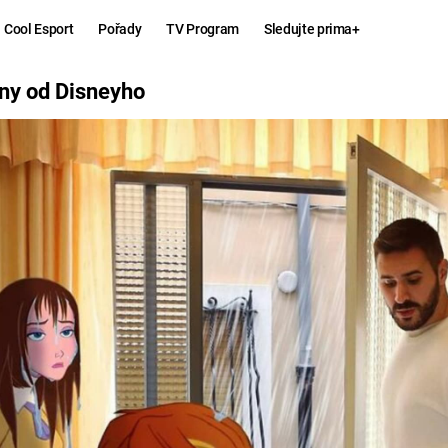
Cool Esport
Pořady
TV Program
Sledujte prima+
YHO
iny od Disneyho
Hry
Zábava
MAFIA
ZÁBAVN
GALERI
GTA 6
NEJLEP
KINGDOM
KOMEDI
COME:
DELIVERANCE
CHUCK
NORRIS
ESPORT
DEADP