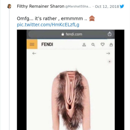
Cool Esport
Pořady
TV Program
Sledujte prima+
Přihlášení
Sledujte nás