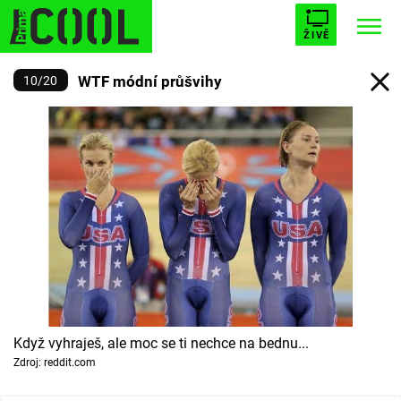
ŽIVĚ
WTF módní průšvihy
10
/
20
STARHOUSE
BUFFY, PŘEMOŽITELKA UPÍRŮ
Trendy:
ESCAPE
PLNEJ KOTEL
AVENGERS 5
Témata
Filmy
Seriály
Když vyhraješ, ale moc se ti nechce na bednu...
Zdroj: reddit.com
Hry