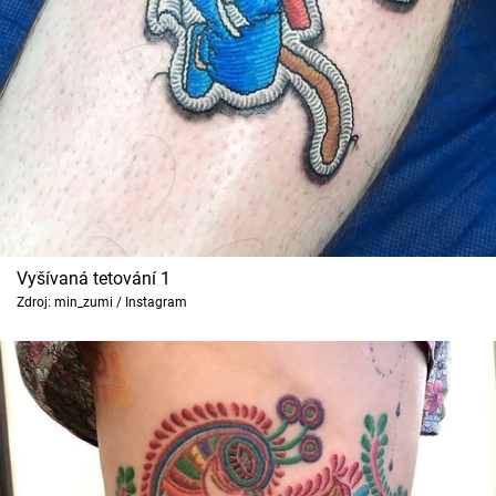
Cool Esport
Pořady
TV Program
Sledujte prima+
Přihlášení
Vyšívaná tetování 1
Zdroj: min_zumi / Instagram
Sledujte nás