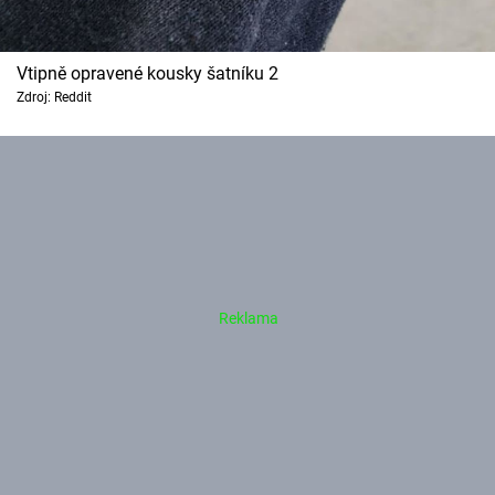
Vtipně opravené kousky šatníku 2
Zdroj: Reddit