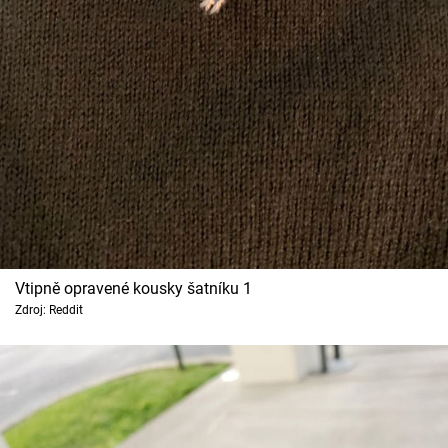
Cool Esport
Pořady
TV Program
Sledujte prima+
Přihlášení
Vtipně opravené kousky šatníku 1
Sledujte nás
Zdroj: Reddit