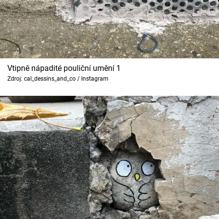
Cool Esport
Pořady
TV Program
Vtipně nápadité pouliční umění 1
Zdroj: cal_dessins_and_co / Instagram
Sledujte prima+
Přihlášení
Sledujte nás