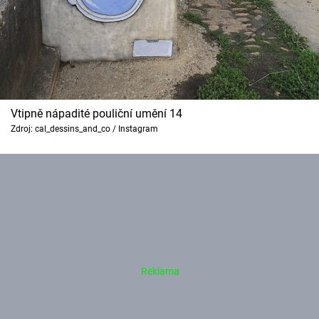
Vtipně nápadité pouliční umění 14
Zdroj: cal_dessins_and_co / Instagram