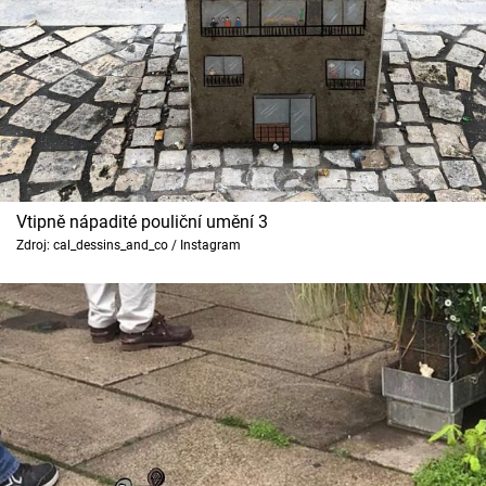
Vtipně nápadité pouliční umění 3
Zdroj: cal_dessins_and_co / Instagram