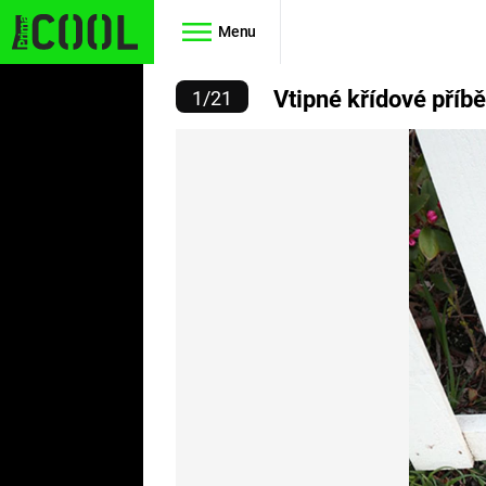
Menu
ÍDOVÉ PŘÍBĚHY V ULICÍC
Vtipné křídové příbě
1
/
21
Seriály
Filmy
SIMPSONOVI
STAR WARS
HVĚZDNÁ
AVENGERS
BRÁNA
RYCHLE A
TEORIE
ZBĚSILE 10
VELKÉHO
PREDÁTOR
TŘESKU
FUTURAMA