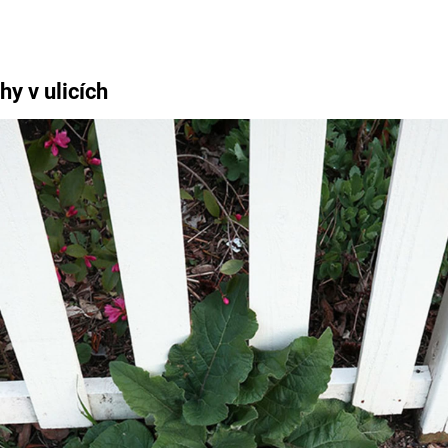
H
hy v ulicích
Hry
Zábava
MAFIA
ZÁBAVN
GALERI
GTA 6
NEJLEP
KINGDOM
KOMEDI
COME:
DELIVERANCE
CHUCK
NORRIS
ESPORT
DEADP