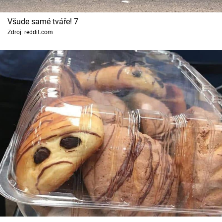
Všude samé tváře! 7
Zdroj: reddit.com