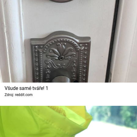
Cool Esport
Pořady
TV Program
Sledujte prima+
Přihlášení
Všude samé tváře! 1
Sledujte nás
Zdroj: reddit.com