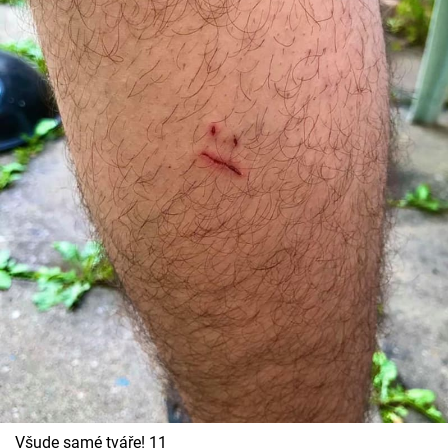
Všude samé tváře! 11