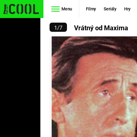
Menu
Filmy
Seriály
Hry
ÁTNÝ OD MAXIMA
Vrátný od Maxima
1
/
7
Seriály
Filmy
SIMPSONOVI
STAR WARS
HVĚZDNÁ
AVENGERS
BRÁNA
RYCHLE A
TEORIE
ZBĚSILE 10
VELKÉHO
PREDÁTOR
TŘESKU
FUTURAMA