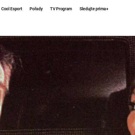
Cool Esport
Pořady
TV Program
Sledujte prima+
Hry
Zábava
MAFIA
ZÁBAVN
GALERI
GTA 6
NEJLEP
KINGDOM
KOMEDI
COME:
DELIVERANCE
CHUCK
NORRIS
ESPORT
DEADP