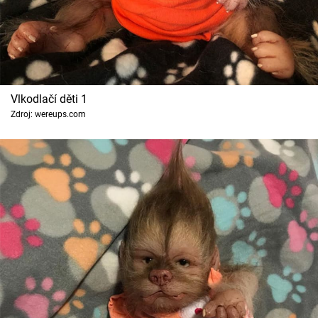
Cool Esport
Pořady
TV Program
Vlkodlačí děti 1
Zdroj: wereups.com
Sledujte prima+
Přihlášení
Sledujte nás