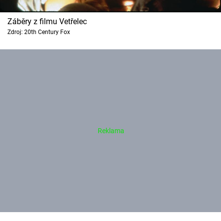
Záběry z filmu Vetřelec
Zdroj: 20th Century Fox