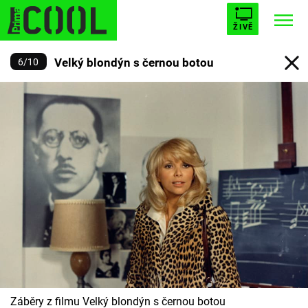
ŽIVĚ
Velký blondýn s černou botou
6
/
10
STARHOUSE
BUFFY, PŘEMOŽITELKA UPÍRŮ
Trendy:
ESCAPE
PLNEJ KOTEL
AVENGERS 5
Témata
Filmy
Seriály
Hry
Záběry z filmu Velký blondýn s černou botou