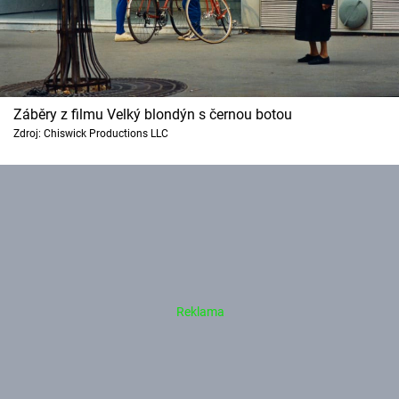
Záběry z filmu Velký blondýn s černou botou
Zdroj: Chiswick Productions LLC