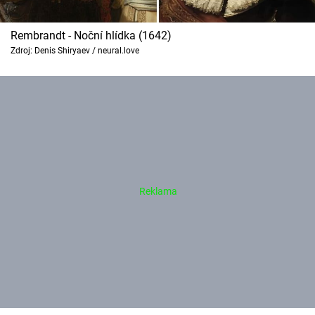
Rembrandt - Noční hlídka (1642)
Zdroj: Denis Shiryaev / neural.love