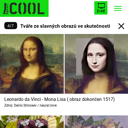
ŽIVĚ
Tváře ze slavných obrazů ve skutečnosti
4
/
7
STARHOUSE
BUFFY, PŘEMOŽITELKA UPÍRŮ
Trendy:
ESCAPE
PLNEJ KOTEL
AVENGERS 5
Témata
Filmy
Leonardo da Vinci - Mona Lisa ( obraz dokončen 1517)
Seriály
Zdroj: Denis Shiryaev / neural.love
Hry