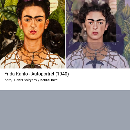
Cool Esport
Pořady
TV Program
Sledujte prima+
Přihlášení
Frida Kahlo - Autoportrét (1940)
Zdroj: Denis Shiryaev / neural.love
Sledujte nás