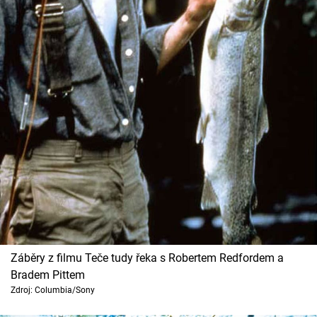
Cool Esport
Pořady
TV Program
Sledujte prima+
Přihlášení
Sledujte nás
Záběry z filmu Teče tudy řeka s Robertem Redfordem a
Bradem Pittem
Zdroj: Columbia/Sony