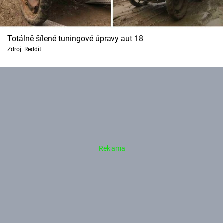
Totálně šílené tuningové úpravy aut 18
Zdroj: Reddit