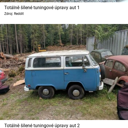
Cool Esport
Totálně šílené tuningové úpravy aut 1
Zdroj: Reddit
Pořady
TV Program
Sledujte prima+
Přihlášení
Sledujte nás
Totálně šílené tuningové úpravy aut 2