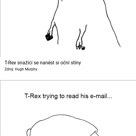
Cool Esport
Pořady
TV Program
Sledujte prima+
T-Rex snažící se nanést si oční stíny
Přihlášení
Zdroj: Hugh Murphy
Sledujte nás